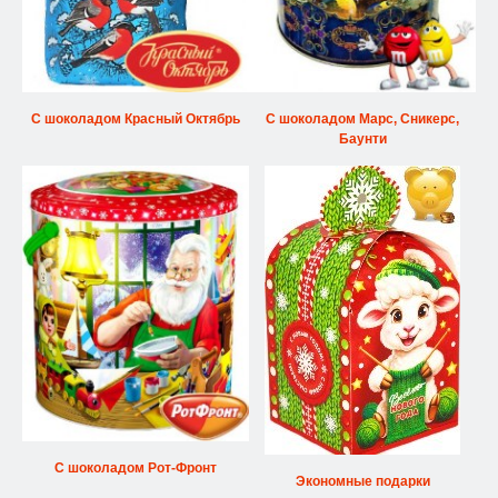
С шоколадом Красный Октябрь
С шоколадом Марс, Сникерс,
Баунти
С шоколадом Рот-Фронт
Экономные подарки